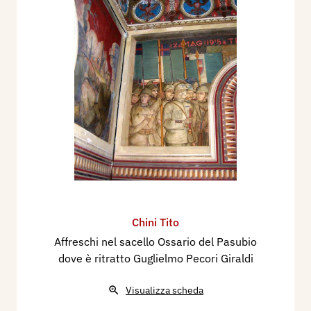
Pasubio, Nel Sacrario militare al cimitero di
Trento. (1932 decorazioni). Nel Duomo di Schio.
Nel Tempio Ossario di Bassano del Grappa. Nel
cimitero monumentale dell’Antella. Nel Caffé
Margherita di Viareggio. Muore a Desio nel 1947.
Viene ricordato con la mostra: Antiche Fonti, Tito
Chini e la cultura termale nel Trentino, mostra a
Caldes (TN), Castello Caldes, dal 20 giugno al 2
novembre 2023.
Bibliografia
:
2025 - Antiche Fonti, Tito Chini e la cultura
Chini Tito
termale nel Trentino, mostra a Caldes (TN),
Affreschi nel sacello Ossario del Pasubio
Castello Caldes, Mantova, Archivio, n. 7
dove è ritratto Guglielmo Pecori Giraldi
settembre, p. 85.
Visualizza scheda