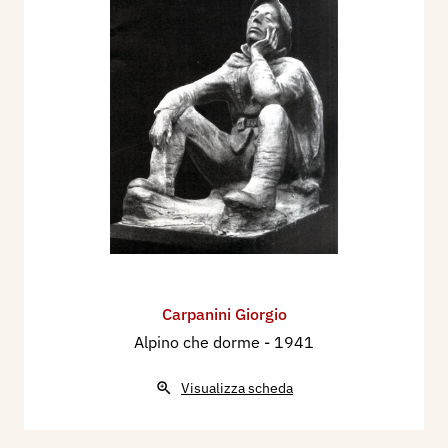
1942 - Prima Mostra degli Artisti Italiani in Armi,
catalogo, Roma, Stato Maggiore R. Esercito, pp.
37, 144 ill.
1949 - Francesco Sapori: Scultura italiana
moderna, Roma, Libreria dello Stato.
1950 - VI Mostra Italiana di Arte Sacra per la
Casa Cristiana - Primavera all'Angelicum,
catalogo mostra, Milano, p. 14.
1950 - 3° Premio Suzzara - Lavoro e Lavoratori
nell’Arte, catalogo mostra.
1951 - Ettore Padovano, Dizionario degli Artisti
Contemporanei, Milano, I.T.E., p. 68.
Carpanini Giorgio
1952 - Mostra personale GIORGIO CARPANINI -
Alpino che dorme
- 1941
Galleria Gussoni MILANO, catalogo mostra.
Visualizza scheda