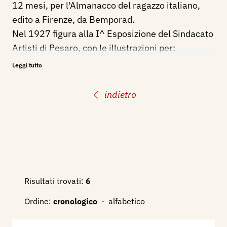
12 mesi, per l'Almanacco del ragazzo italiano,
edito a Firenze, da Bemporad.
Nel 1927 figura alla I^ Esposizione del Sindacato
Artisti di Pesaro, con le illustrazioni per:
L'Usignolo di H. C. Andersen
Leggi tutto
Nel 1943 è nominato direttore dell’Istituto d’arte
di Urbino, la Scuola del Libro, dove è stato anche
indietro
insegnante a partire dal ‘25, ed imprime alla
scuola, fino al 1967, un ruolo determinante per
l’illustrazione e la decorazione del libro.
Bibliografia:
1926 - Almanacco del ragazzo italiano, Firenze,
Risultati trovati:
6
Bemporad, ill.
Ordine:
cronologico
-
alfabetico
1927 - Luigi Serra, Cronache Varie: Convegno
d’Arte a Pesaro, Bergamo, Emporium, n. 392,