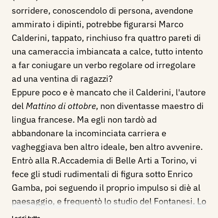
sorridere, conoscendolo di persona, avendone
ammirato i dipinti, potrebbe figurarsi Marco
Calderini, tappato, rinchiuso fra quattro pareti di
una cameraccia imbiancata a calce, tutto intento
a far coniugare un verbo regolare od irregolare
ad una ventina di ragazzi?
Eppure poco e è mancato che il Calderini, l'autore
del
Mattino di ottobre
, non diventasse maestro di
lingua francese. Ma egli non tardò ad
abbandonare la incominciata carriera e
vagheggiava ben altro ideale, ben altro avvenire.
Entrò alla R.Accademia di Belle Arti a Torino, vi
fece gli studi rudimentali di figura sotto Enrico
Gamba, poi seguendo il proprio impulso si diè al
paesaggio, e frequentò lo studio del Fontanesi. Lo
frequentò, per modo di dire; - ché il giovane
Leggi tutto