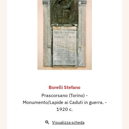
Madonna col Bambino e Ritratto dell’Avvocato
Farinelli.
Nel 1939 espone una Testa di bronzo alla II
Mostra Provinciale del Sindacato Fascista di
Belle Arti di Torino. Nel 1939 è incaricato
dell’esecuzione del busto del Maresciallo d’Italia
Gaetano Giardino, per Bassano del Grappa (VI).
Partecipa nel maggio-giugno 1940, alla 12°
Esposizione del Sindacato Interprovinciale
Fascista di Belle Arti in Torino, che si tiene nel
Palazzo della Società Promotrice, con le sculture:
Borelli Stefano
Testa di donna (terracotta), Ritratto della Signora
Prascorsano (Torino) -
Forchino (bronzo), Ritratto Sig.ra Audoli-
Monumento/Lapide ai Caduti in guerra.
-
1920 c.
Carpaneto (terracotta).
Nel 1940 partecipa alla Biennale di Venezia con il
Visualizza scheda
ritratto dell’ammiraglio piemontese S. E. Paolo