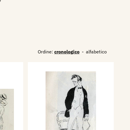
Ordine:
cronologico
-
alfabetico