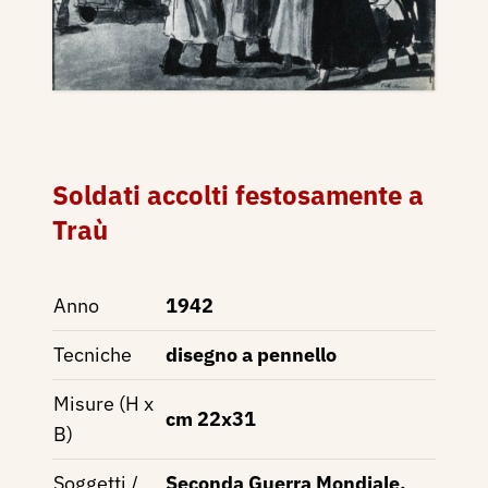
Soldati accolti festosamente a
Traù
Anno
1942
Tecniche
disegno a pennello
Misure (H x
cm 22x31
B)
Soggetti /
Seconda Guerra Mondiale,