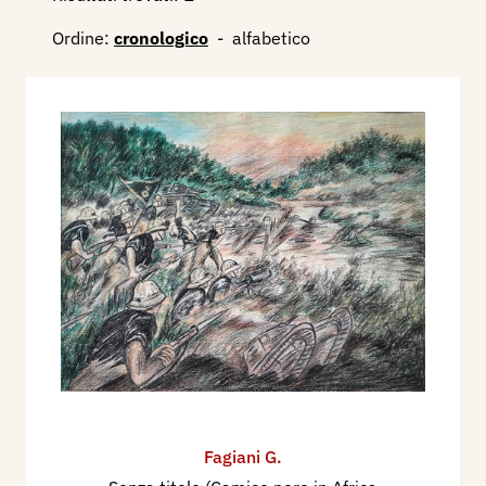
Ordine:
cronologico
-
alfabetico
Fagiani G.