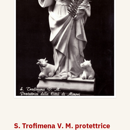
S. Trofimena V. M. protettrice