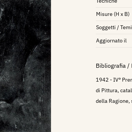
Tecniche
Misure (H x B)
Soggetti / Temi
Aggiornato il
Bibliografia /
1942 - IV° Pre
di Pittura, cat
della Ragione, se