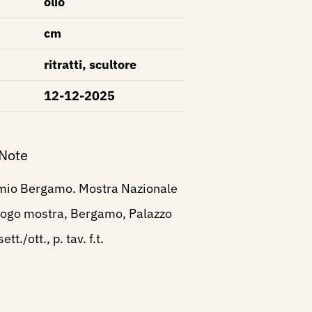
olio
cm
ritratti, scultore
12-12-2025
 Note
mio Bergamo. Mostra Nazionale
alogo mostra, Bergamo, Palazzo
tt./ott., p. tav. f.t.