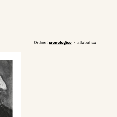
Ordine:
cronologico
-
alfabetico