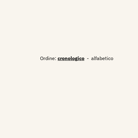
Ordine:
cronologico
-
alfabetico