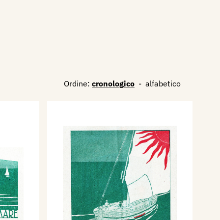
Ordine:
cronologico
-
alfabetico