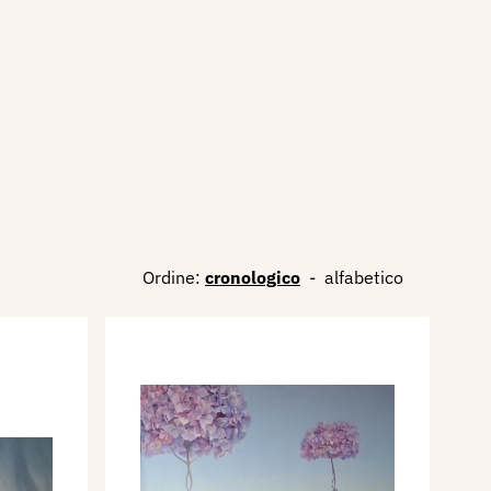
Ordine:
cronologico
-
alfabetico