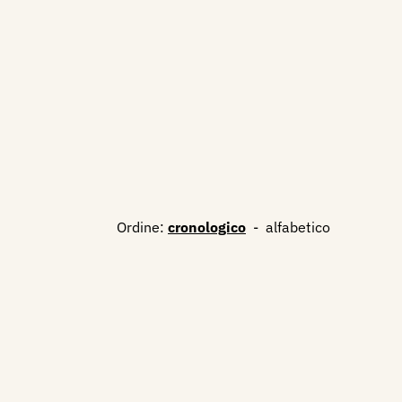
Ordine:
cronologico
-
alfabetico