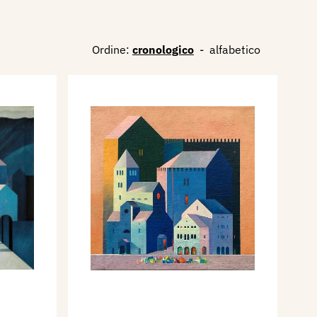
Ordine:
cronologico
-
alfabetico