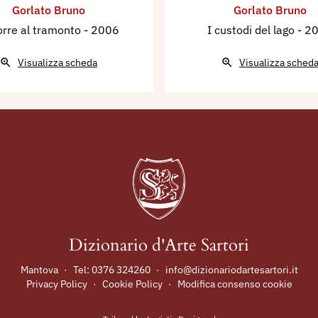
Gorlato Bruno
Gorlato Bruno
orre al tramonto
- 2006
I custodi del lago
- 2
Visualizza scheda
Visualizza sched
Dizionario d'Arte Sartori
Mantova
·
Tel:
0376 324260
·
info@dizionariodartesartori.it
Privacy Policy
·
Cookie Policy
·
Modifica consenso cookie