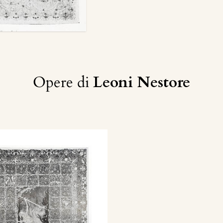
Opere di
Leoni Nestore