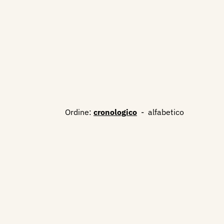
Ordine:
cronologico
-
alfabetico