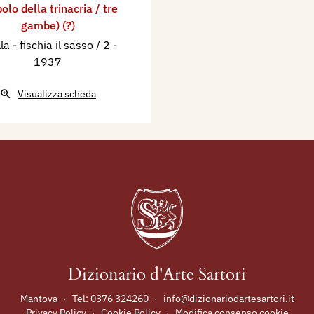
olo della trinacria / tre
gambe) (?)
lla - fischia il sasso / 2
-
1937
Visualizza scheda
Dizionario d'Arte Sartori
Mantova
·
Tel:
0376 324260
·
info@dizionariodartesartori.it
Privacy Policy
·
Cookie Policy
·
Modifica consenso cookie