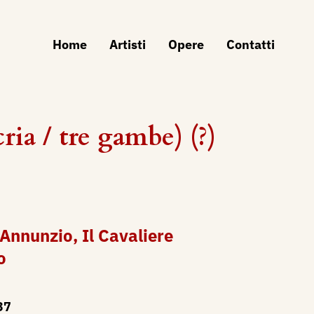
Home
Artisti
Opere
Contatti
ia / tre gambe) (?)
Annunzio​, Il Cavaliere
o
37