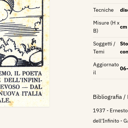
Tecniche
dis
Misure (H x
cm
B)
Soggetti /
Sto
Temi
co
Aggiornato
06
il
Bibliografia /
1937 - Ernesto
dell'Infinito - 