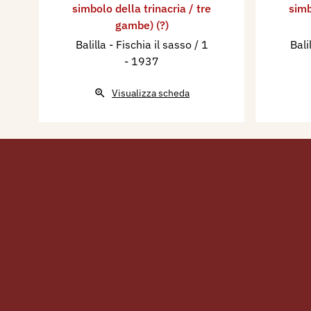
simbolo della trinacria / tre
simb
gambe) (?)
Balilla - Fischia il sasso / 1
Bali
- 1937
Visualizza scheda