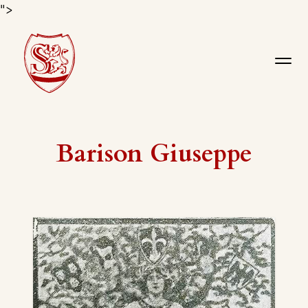
">
Barison Giuseppe