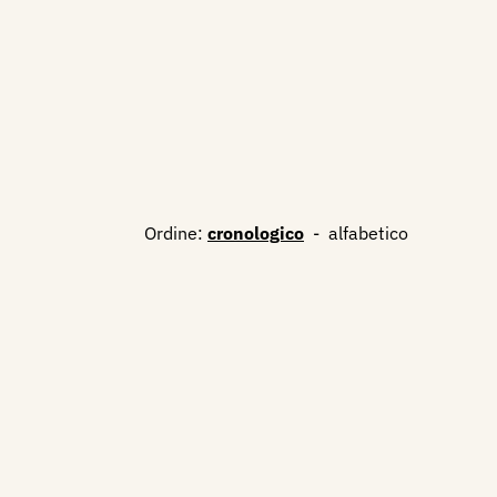
Ordine:
cronologico
-
alfabetico