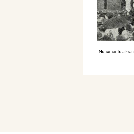
onia veneziana nella
 Brasile. Ha realizzato e
nente, per il monumento
antica,
presso la diga di
. Il monumento, negli
n Avenida Brasil
Monumento a France
, nella città di San
di rientra in Brasile nel
o a Francesco De Pinedo
gosto 1929 a San Paolo,
Società Dante Alighieri
 eroi della Traversata
ne, grandi opere, figure
 Alcuni tumuli sono da lui