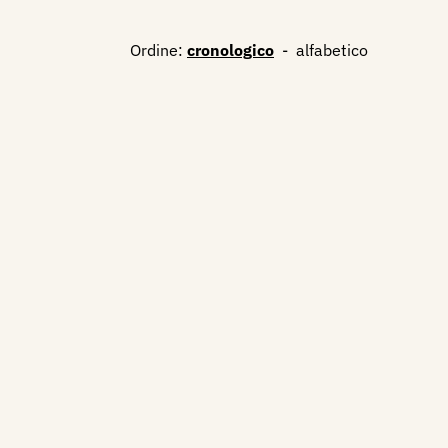
Ordine:
cronologico
-
alfabetico