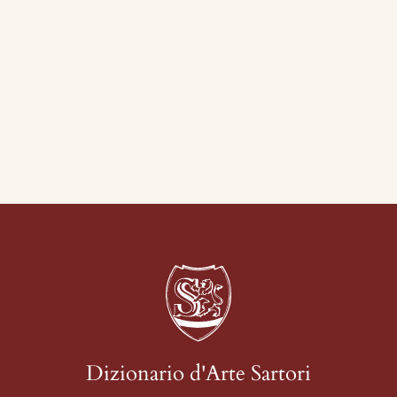
 Palácio das Arcadas -
Dipinti - San Paolo
 Terrecotte
useo d'Arte Moderna di
 "A Galeria" - Rua
ita di Ottone Zorlini" -
 Paulo
 Zorlini" - Casa das
" - Piracicaba - San
Dizionario d'Arte Sartori
urazione del Monumento