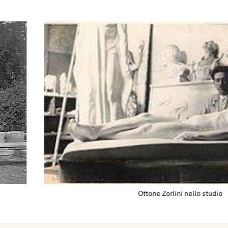
an Paolo. Collabora a vari
 si appassiona alla
ttori, ritrae i dintorni di
la Pompéia, Canindé,
 costa di San Paolo e
49 torna in Europa con
isegni.
a, in Rua Cristiano
 definitivo.
n gruppo di pittori che
delli dal vivo, come
 e altri. Frequentatore
iali dello Stato di San
Ottone Zorlini nello studio
degli Artisti Plastici di
le di Belle Arti di Rio
ista di Arte Moderna.