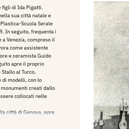
 figli di Ida Pigatti.
ella sua città natale e
 Plastica-Scuola Serale
. In seguito, frequenta i
he a Venezia, compreso il
avora come assistente
tore e ceramista Guido
uito apre il proprio
 Stallo al Turco.
e di modelli, con lo
ei monumenti creati dallo
ssere collocati nelle
lla città di Genova, apre
asse". Nel 1924 torna
27, a causa della