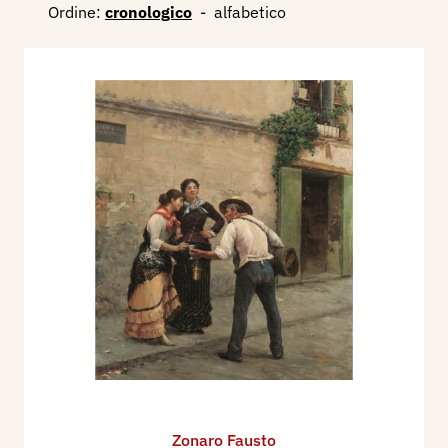
2010 - (autori vari) da Venezia a Istambul. Fausto
Ordine:
cronologico
-
alfabetico
Zonaro - Elisa Pante due artisti veneti alla corte
del Sultano. catalogo mostra, Monselice,
Complesso Monumentale San Paolo, pp. 144.
Zonaro Fausto