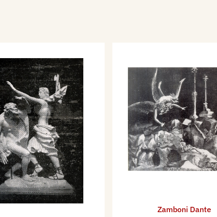
re 1936, partecipa alla
le del Sindacato
omagna, che si tiene a
stà, con le sculture:
a, Cristo deposto.
obre 1937 XV, alla
o Nazionale Fascista
a Spagnola.
i Latina le acquaforti:
stre, Noi sdegnamo le
 Esposizione Biennale
ezia, con 2 medaglie
939 partecipa alla Terza
te di Roma.
Zamboni Dante
 per l’Orlando Furioso,