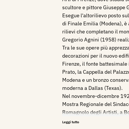
scultore e pittore Giuseppe G
Esegue l'altorilievo posto su
di Finale Emilia (Modena), è 
rilievi che completano il m
Gregorio Agnini (1958) realiz
Tra le sue opere più apprezza
decorazioni per il nuovo edif
Firenze, il fonte battesimale
Prato, la Cappella del Palazz
Modena e un bronzo conserva
moderna a Dallas (Texas).
Nel novembre-dicembre 1929
Mostra Regionale del Sindac
Romagnolo degli Artisti, a B
Samperi, con l'opera: Adulto
Leggi tutto
Nel 1930 partecipa alla XVI