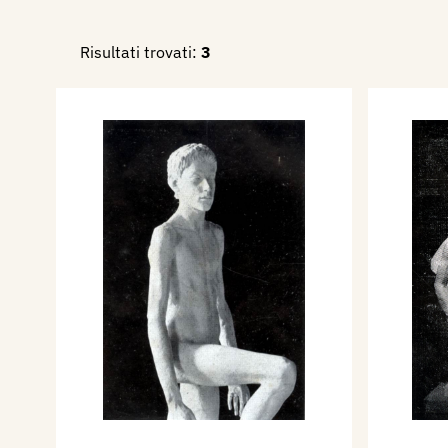
Dal 4 novembre al 31 dicemb
Risultati trovati:
3
Quinta Mostra Interprovincia
Fascista Belle Arti Emilia R
Bologna, nel Palazzo del Pode
Ritratto, Il tagliapietra, Tobi
Partecipa nel settembre/ott
Seconda Mostra del Sindacat
Belle Arti a Napoli, Palazzin
Nel 1937 c., dona alla Città d
De profundis, Il ballo campe
vicende mediocri.
Nel 1938 partecipa alla XXI
Internazionale d'Arte di Ven
Dal 5 febbraio al 22 luglio 1
Quadriennale Nazionale d'Ar
Partecipa con due acqueforti