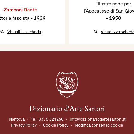
Illustrazione per
ta (gesso), e Medaglie
Zamboni Dante
l'Apocalisse di San Gio
le al 7 maggio 1939 alla
ttoria fascista
- 1939
- 1950
e XXV Triennale
Visualizza scheda
Visualizza sched
el Sindacato
lle Arti Emilia - Romagna
la Casa dei
azzale Boschetti a
Esposizione di incisioni
le e Meridionale
 cura della Biennale di
tinerante in Venezuela e
Dizionario d'Arte Sartori
I Esposizione Biennale
Mantova
·
Tel:
0376 324260
·
info@dizionariodartesartori.it
zia, con 1 scultura
Privacy Policy
·
Cookie Policy
·
Modifica consenso cookie
stra del Sindacato