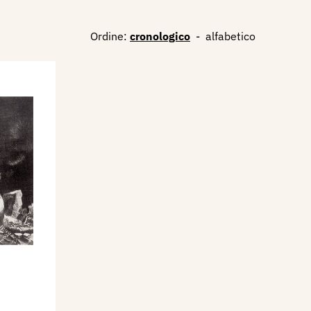
Ordine:
cronologico
-
alfabetico