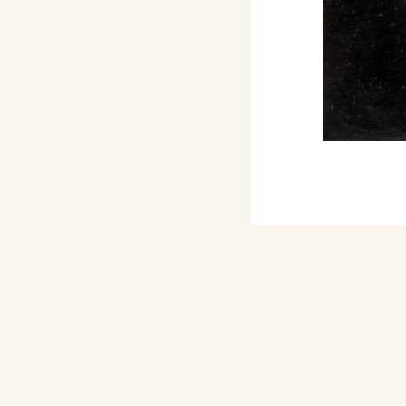
ttà di Venezia, con la
ene selezionato per
l’Incisione Italiana
queforti: Cristo predica
n acqueforti (La terra
indacale d’Arte
il nuovo edificio
olini” di Forlì.
 Esposizione Biennale
zia, con due acqueforti:
Esposizione Biennale
zia, con 1 scultura: