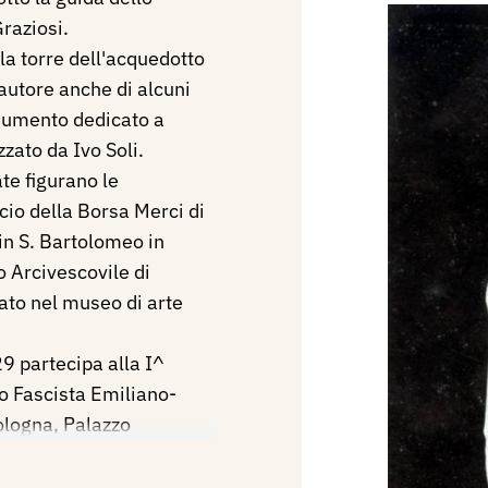
raziosi.
lla torre dell'acquedotto
autore anche di alcuni
onumento dedicato a
zato da Ivo Soli.
te figurano le
icio della Borsa Merci di
 in S. Bartolomeo in
o Arcivescovile di
to nel museo di arte
 partecipa alla I^
o Fascista Emiliano-
ologna, Palazzo
.
I Esposizione