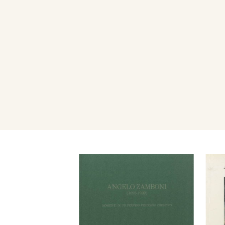
su: P. Argira, G. Villaroel, F. 
Cestaro, F. Meriano, N. Mosc
Prati, G. Ravegnani, A. Cervi
Papini. Gli scritti risalgono a
l'antologia è curata da Giulio
dell'A., con il quale condivid
«Crociere barbare». Il Gaglio
partecipazione dello Zambon
veronese” insieme a Lionello
Filippo Nereo Vignola e Ugo 
Nel 1919 espone all’“Esposi
Arti” degli artisti soldati e 
Veronese dell’Ass. Naz. Comb
prende parte all’“Esposizione
Quindi, insieme a Teodoro Wo
Vittorio Zecchin, Pio Semeghi