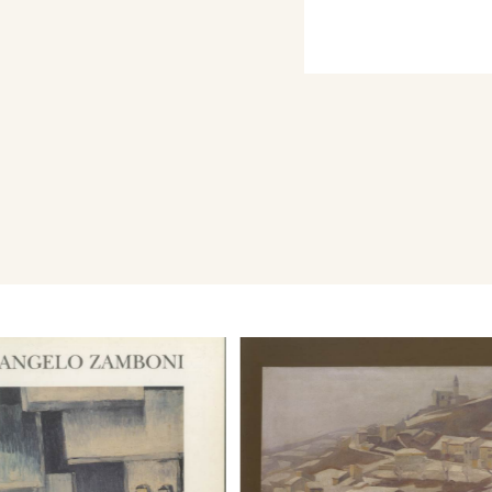
De Pisis, M. Venditti, M.
ardelli, A. Zamboni, E.
, L. Fiumi, G. Marone, G.
gli anni post-bellici, e
 Gaglione, fratello
e l'esperienza di
ne testimonia, l’attiva
i al “cenacolo
 Fiumi, Eugenio Prati,
Zampieri.
zione Cispadana di Belle
congedati auspice la Sez.
attenti. Lo stesso anno,
 di Belle Arti” di Torino.
lf Ferrari, Gino Rossi,
ni, Felice Casorati e