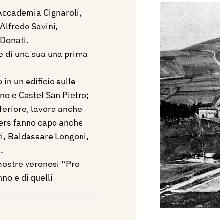
’Accademia Cignaroli,
Alfredo Savini,
Donati.
e di una sua una prima
in un edificio sulle
no e Castel San Pietro;
nferiore, lavora anche
liers fanno capo anche
ti, Baldassare Longoni,
.
mostre veronesi “Pro
no e di quelli
ro “I Giovani”, edito a
cordi e ritratti polemici