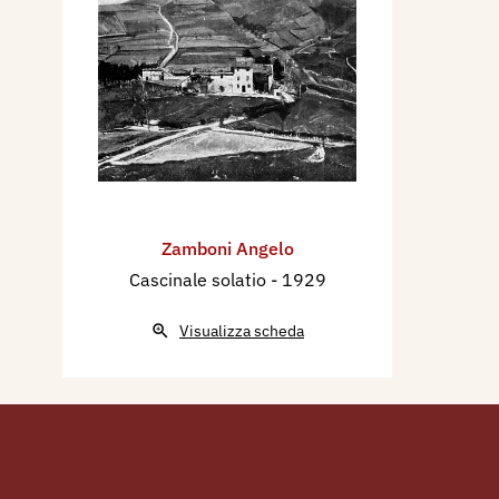
Nel 1926 interviene alla Bie
sempre a Venezia, alla rasse
Masa.
Nel 1927 figura alla XVIII^ E
Pesaro" a Venezia.
Nel 1928 partecipa alla Bien
dipinto. ed espone alla Bevi
Venezia.
Zamboni Angelo
Nel 1929 partecipa alla 41^ 
Cascinale solatio
- 1929
Gran Guardia a Verona.
Visualizza scheda
Nel 1930 partecipa alla XVI
Internazionale d'Arte della Ci
dipinto: Alla "barriera" del 
ed è invitato alla “Esposizio
Cristiana Moderna” di Padov
Dal 5 gennaio al 15 agosto 1