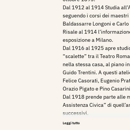
Dal 1912 al 1914 Studia all
seguendo i corsi dei maestri 
Baldassarre Longoni e Carlo 
Risale al 1914 l’informazion
esposizione a Milano.
Dal 1916 al 1925 apre studio 
“scalette” tra il Teatro Roma
nella stessa casa, al piano i
Guido Trentini. A questi ate
Felice Casorati, Eugenio Pra
Orazio Pigato e Pino Casarini
Dal 1918 prende parte alle 
Assistenza Civica” di quell’an
successivi.
Massimo Gaglione nel suo lib
Leggi tutto
Caserta nel 1918, raccoglie ri