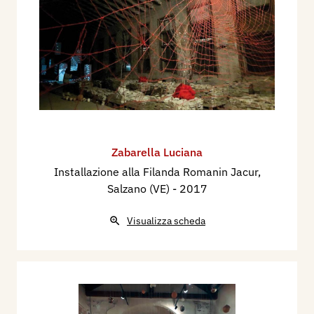
Luciana Zabarella
Cell. 335.6933177
E-mail:
zabluci@libero.it
Sito Internet:
www.lucianazabarella.it
FB: luciana.zabarella
Zabarella Luciana
Installazione alla Filanda Romanin Jacur,
Salzano (VE)
- 2017
Visualizza scheda