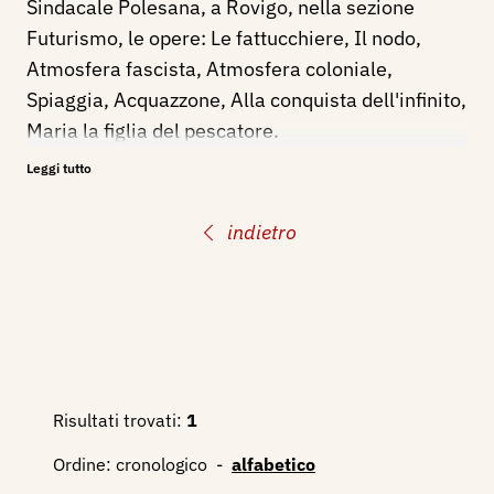
Sindacale Polesana, a Rovigo, nella sezione
Futurismo, le opere: Le fattucchiere, Il nodo,
Atmosfera fascista, Atmosfera coloniale,
Spiaggia, Acquazzone, Alla conquista dell'infinito,
Maria la figlia del pescatore.
Leggi tutto
Bibliografia:
1933 - III^ Settimana Mantovana, Mostre d'Arte
indietro
- Mostra Nazionale d'Arte Futurista, Palazzo
Ducale di Mantova, 30 aprile - 21 maggio XI°,
pp.nn.
1934 - Mostra degli Aeropittori Futuristi Italiani -
XIX Esposizione Biennale Internazionale d'Arte di
Venezia, catalogo mostra, p. 178.
Risultati trovati:
1
1936 - II° Mostra d'Arte Sindacale Polesana,
Ordine:
cronologico
-
alfabetico
catalogo mostra, Rovigo, Stab. Grafico "Il