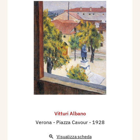
veneziana - MDCCCXCV-MCMXXXV - Mostra
Sindacale Veronese, III edizione, Verona.
1935 - Fabia Gatti, Espressioni d'arte religiosa
moderna (XIX Biennale Venezia), Città del
Vaticano, L'Illustrazione Vaticana, anno VI, n. 4,
16-28 febbraio, p. 194.
1936 - XX Biennale di Venezia. (?) (?)
1940 - Mostra degli Artisti Veronesi,
Castelvecchio, Verona.
1941 - Biennale Nazionale d’Arte della Società
Belle Arti di Verona, XLVII edizione, Verona.
1942 - Mostra Sindacale d’Arte del Veneto,
Palazzo della Granguardia, XII edizione, Verona.
Vitturi Albano
1946 - Galleria l’Albero, Verona, mostra
Verona - Piazza Cavour
- 1928
personale.
1948 - XXIV Biennale di Venezia, con 1 dipinto.
Visualizza scheda