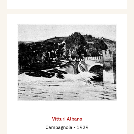
1949 - Biennale Nazionale d’Arte della Società
Belle Arti di Verona, XLIX edizione, Verona.
1950 - Mostra di due secoli di pittura - 1750-
1950, Castelvecchio, Verona.
Nell'aprile/maggio 1950 partecipa alla VI Mostra
Italiana di Arte Sacra per la Casa Cristiana -
Primavera all'Angelicum, a Milano, con le opere: .
Gerolamo, S. Francesco parla agli uccelli.
1951 - Biennale Nazionale d’Arte della Società
Belle Arti di Verona, L edizione,Verona.
1953 - Biennale Nazionale d’Arte della Società
Belle Arti di Verona, LI edizione, Verona.
1955 - Biennale Nazionale d’Arte della Società
Belle Arti di Verona, LII edizione, Verona.
Vitturi Albano
1957 - Mostra del centenario della Società Belle
Campagnola
- 1929
Arti di Verona, Verona. - Collettiva di