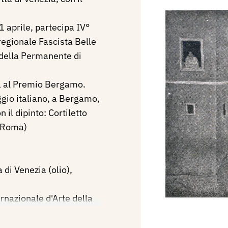
 aprile, partecipa IV°
regionale Fascista Belle
 della Permanente di
pa al Premio Bergamo.
gio italiano, a Bergamo,
 il dipinto: Cortiletto
a Roma)
 di Venezia (olio),
rnazionale d'Arte della
stra, p. 84.
 Sindacato regionale