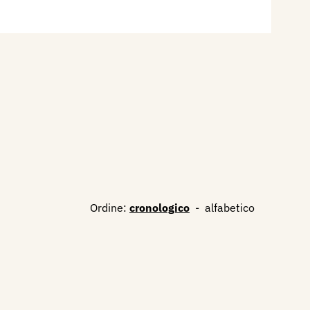
Ordine:
cronologico
-
alfabetico