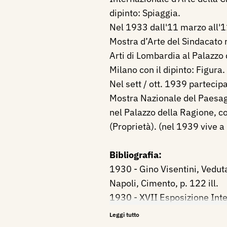
dipinto: Spiaggia.
Nel 1933 dall'11 marzo all'11
Mostra d’Arte del Sindacato 
Arti di Lombardia al Palazzo
Milano con il dipinto: Figura.
Nel sett / ott. 1939 parteci
Mostra Nazionale del Paesag
nel Palazzo della Ragione, con
(Proprietà). (nel 1939 vive 
Bibliografia:
1930 - Gino Visentini, Veduta
Napoli, Cimento, p. 122 ill.
1930 - XVII Esposizione Inte
Città di Venezia, catalogo mo
Leggi tutto
1933 - IV° Mostra d’Arte del