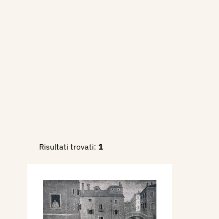
Fascista Belle Arti di Lombar
Permanente di Milano, catal
1939 - Premio Bergamo. Mos
Paesaggio italiano, catalog
Palazzo della Ragione, sett./o
1996 - La Biennale di Venezi
Internazionali d’Arte 1895-1
677.
Risultati trovati:
1