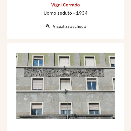
Giorgio a Bodio Lomnago (VA).
Vigni Corrado
Fra il 1943 e il 1950, esegue la scultura: San
Uomo seduto
- 1934
Nicolao da Flue, nella Chiesa di Sant’Eugenio a
Visualizza scheda
Roma.
Nel 1952 esegue il grande bassorilievo La
Madonna sorretta da angeli, collocato sulla
facciata della Chiesa del Cuore Immacolato di
Maria (Tempio Votivo), a Verona.
Bibliografia:
1912 - Arturo Stanghellini, La mostra fiorentina
d’arte, Siena, Vita d’Arte, n. 54 giugno, p. 237.
1932 - XVIII Esposizione Internazionale d'Arte
della Città di Venezia, catalogo mostra, p. 120.
1933 - I vincitore del Concorso di Carrara,
Napoli, Cimento, anno XII, vol. IX, n. 118, 16