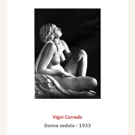
1934 e il 1936.
Tra il 1934 e il 1937 realizza le otto statue di: San
Francesco d’Assisi, San Pellegrino, Sant’Agape,
San Valentino, Sant’Anastasio, Santa Donnina,
San Procolo, San Gabriele dell’Addolorata,
collocate sulla terrazza sovrastante la facciata
del Duomo di Terni.
Nel 1935 realizza la statua in marmo: Ecce
Ancilla Domini, per la Chiesa della Santissima
Annunziata di Sabaudia.
Per la piazza del Duomo di Terni, nel 1935
esegue la fontana in travertino con le
raffigurazioni dei fiumi:Il Nera e il Velino,
larghezza del bacile 170 cm, profondità del
Vigni Corrado
bacile 110 cm,
Donna seduta
- 1933
Esegue a Bolzano, ilbassorilievo con L’Inno al