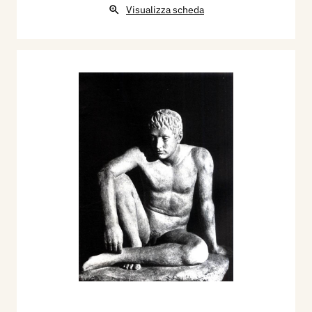
Duce, per il Palazzo IFNPS (piazza della Vittoria).
Visualizza scheda
Lungo 1230 cm, dal 1935-37. Inno al Duce,
fregio a bassorilievo collocato sulla facciata del
Palazzo dell’INFPS (Istituto Nazionale Fascista
della Previdenza Sociale; dal 1943 INPS).
Realizza due bassorilievi: Arcangeli con bilancia,
Arcangeli con le tavole della legge, per il Palazzo
di Giustizia di Milano, tra il 1937 e il 1940.
Esegue il bassorilievo: Un gruppo di famiglia, per
il Palazzo dell’INA, a Piacenza in Piazza Cavalli.
Ante 1942.
Realizza nel 1942 il Busto di Pio XII, Roma,
Museo Storico Vaticano.
Nel 1943 realizza le sculture: L’Annunciazione e
le Sette Opere di Misericordia, e la Madonna fra i
santi Giorgio e Rocco, per la Chiesa di San