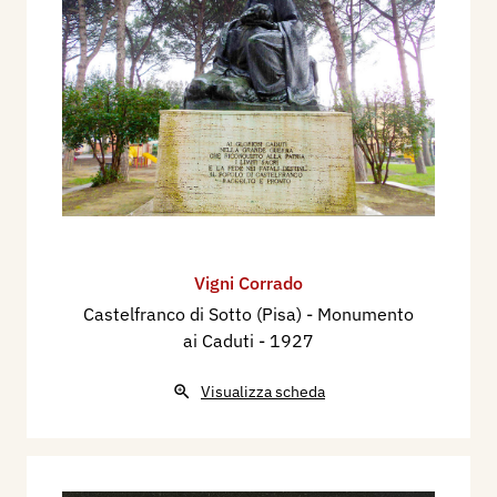
scultura
Tra il 1926 e il 1928, realizza la scultura in
bronzo: Diana giovane, per il Palazzo delle Poste,
Sala delle conferenze, di Palermo.
Nel 1927, esegue le quattro statue: La Sorgente,
La Medicina, L’Igiene, La Salute, per lo
Stabilimento Tettuccio a Montecatini Terme (PT).
Realizza nel 1927 la Pietà in bronzo per il
Monumento ai caduti di Castelfranco di Sotto (PI).
Vigni Corrado
Nel 1931, realizza il Leone di san Marco, per il
Castelfranco di Sotto (Pisa) - Monumento
Palazzo RAS (Riunione Adriatica di Sicurtà), in
ai Caduti
- 1927
Piazza della Vittoria, a Brescia:
Nel 1932 partecipa alla XVIII Esposizione
Visualizza scheda
Internazionale d'Arte della Città di Venezia, con la
scultura Dormiente.
Realizza nel 1932 le nove statue: Le