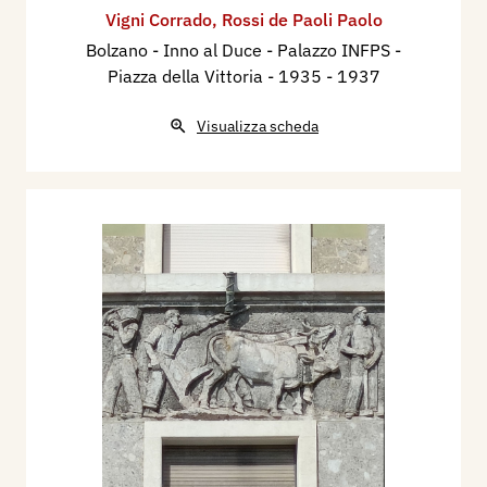
agosto - 15 settembre, p. 121.
Vigni Corrado
,
Rossi de Paoli Paolo
1934 - Seconda Mostra Internazionale d’Arte
Bolzano - Inno al Duce - Palazzo INFPS -
Coloniale, catalogo mostra, Napoli, Castelnovo,
Piazza della Vittoria
- 1935 - 1937
ottobre - dicembre, gennaio 1935, Roma,
Visualizza scheda
Palombi editori, p. 113, tav. LXV
1934 - Francesco Sapori:
Corrado Vigni e la
giovane scultura italiana,
Bergamo, in
“Emporium,., marzo 1934.
1934 - Italo Tavolato:
Scultura di Corrado Vigni,
Milano, Libreria del Milione 1934.
1938 - L’entusiastico saluto di Bolzano fascista ai
Principi di Piemonte, “La Tribuna”, 5 giugno 1938
(ill. con l’Aratura e la Carta del Lavoro).
1938 - Nuove sculture in piazza della Vittoria a
Bolzano, “Messaggero”, 5 giugno 1938 (ill. con la
Vittoria a sinistra).