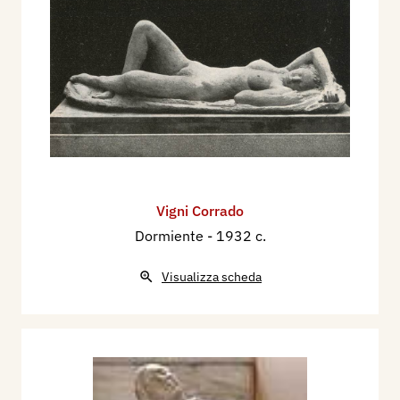
comunicazioni aeree, Le comunicazioni
elettriche, L’Asia, L’Africa, L’Europa, L’America,
L’Oceania, Le comunicazioni marittime, Le
comunicazioni terrestri, Il fante e Il marinaio
(Monumento ai postelegrafici caduti per la
Patria),. Palazzo delle Poste e telegrafi, di
Ragusa. (inaugurato nel 1938).
Nel 1933 a Carrara, partecipa al Concorso
nazionale di scultura con l'opera "Donna seduta"
Vigni Corrado
gli viene assegnato un premio di 10mila lire.
Dormiente
- 1932 c.
Nel 1933 circa realizza le statue in marmo:
Visualizza scheda
Produzione di energia idroelettrica, Produzione di
energia termoelettrica, Elettricità, per la sede
della Società elettrica di Valdarno, oggi sede
della Banca Nazionale del Lavoro di Firenze (via
Cerretani).