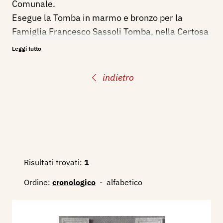
Comunale.
Esegue la Tomba in marmo e bronzo per la
Famiglia Francesco Sassoli Tomba, nella Certosa
di Bologna.
Leggi tutto
Realizza la cappella della Famiglia Illuminato
Giro, per il Cimitero di Badia Polesine.
indietro
Bibliografia:
1931 - Le onoranze di Badia Polesine alla
memoria dell'esploratore Luigi Balzan,
L'Illustrazione Italiana, II° semestre, Milano,
Treves, p. 505 ill.,
Risultati trovati:
1
Ordine:
cronologico
-
alfabetico