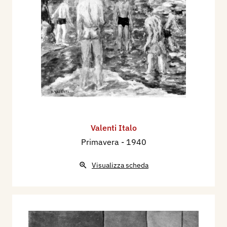
1942 - IV° Premio Bergamo. Mostra Nazionale di
Pittura, catalogo mostra, Bergamo, Palazzo della
Ragione, sett./ott., p. 34.
1996 - La Biennale di Venezia. Le Esposizioni
Internazionali d’Arte 1895-1995, Venezia,
Electa, p. 665.
Valenti Italo
Primavera
- 1940
Visualizza scheda