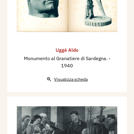
catalogo mostra, pp.nn.
1942 - Prima Mostra degli Artisti Italiani in Armi,
a cura Stato Maggiore R. Esercito, catalogo
mostra, Roma, Palazzo delle Esposizioni,
primavera, pp. 80, 377.
Uggè Aldo
Monumento al Granatiere di Sardegna.
-
1940
Visualizza scheda