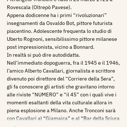
Rovescala (Oltrepò Pavese).
Appena dodicenne ha i primi “rivoluzionari”
insegnamenti da Osvaldo Bot, pittore futurista
piacentino. Adolescente frequenta lo studio di
Uberto Rognoni, sensibilissimo pittore milanese
post impressionista, vicino a Bonnard.
In realtà si può dire autodidatta.
Nell’immediato dopoguerra, fra il 1945 e il 1946,
l’amico Alberto Cavallari, giornalista e scrittore
divenuto poi direttore del “Corriere della Sera”,
gli fa conoscere gli artisti che gravitano intorno
alle riviste “NUMERO” e “il 45” con i quali vive i
momenti esaltanti della vita culturale allora in
piena esplosione a Milano. Anche Tronconi sarà
con Cavallari al “Giamaica” e al “Bar della Sciura
Titta” - allora famosi cenacoli - dove conosce