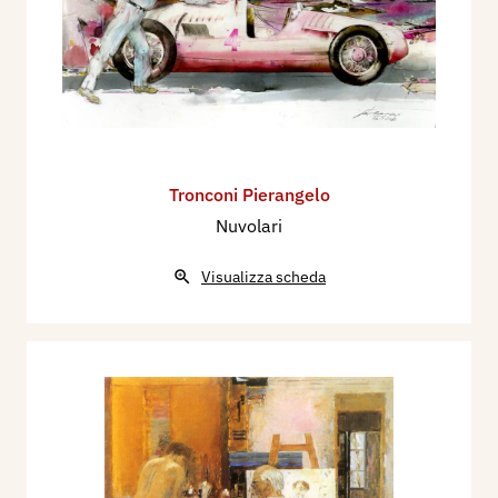
della rivista “GRAZIA”, diventata leader nel
mondo dei periodici femminili.
Solo nel 1962 con una “personale” alla “Galleria
Vinciana” di Dagoberto Pavia, allora principe dei
galleristi milanesi, ha i primi riconoscimenti
esponendo “il suo mondo” in quel contesto
Tronconi Pierangelo
storico-culturale indirizzato a dare a new image
Nuvolari
of man come si diceva allora dal titolo di un
fortunato libro americano.
Visualizza scheda
Da questo momento Tronconi viene invitato a
molte delle maggiori rassegne nazionali e
internazionali, indicato da alcuni critici come uno
dei più stimolanti artisti della “nuova
figurazione”. Infatti gli vengono assegnati alcuni
premi di indubbio prestigio quali il terzo premio
al Premio Nazionale Scalarini (1965) a Reggio