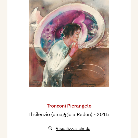
“Le streghe della falsa informazione” e “Morte di
un persuasore occulto”, titoli anticipatori dei temi
sul rapporto tra informazione e potere che allora
gli fruttarono l’attenzione dei critici più con­
sapevoli.
Ricordiamo che il critico Mario De Micheli e il
poeta Franco Loi, in una monografia uscita nel
1977, raccontano vivamente le complesse
vicende esistenziali di Tronconi per affermarsi
come pittore.
Altra monografia sull’opera dell’artista, che
presenta con le immagini un’ampia antologia
Tronconi Pierangelo
della critica, è seguita con le Edizioni Tip.Le.Co.
Il silenzio (omaggio a Redon)
- 2015
nel 2005.
Visualizza scheda
Di Lui hanno scritto
: