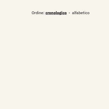
Ordine:
cronologico
-
alfabetico