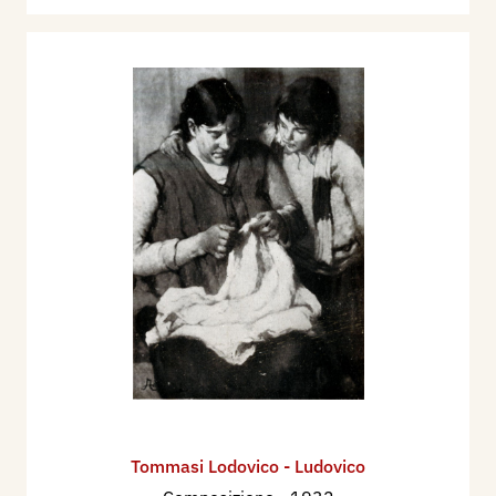
della Città di Venezia, catalogo mostra, p. 118.
1909 - VIII Esposizione Internazionale d'Arte
della Città di Venezia, catalogo mostra, p. 138.
1910 - IX Esposizione Internazionale d'Arte della
Città di Venezia, catalogo mostra, p. 143.
1910 - Guido Marangoni, Note critiche sulla
Esposizione Internazionale d'Arte in Venezia.
Arte Italiana: Romani, Toscani e Triestini. Milano,
Natura ed Arte, anno XIX, n. 15, 5 luglio, pp.
149/160 + tavv. f.t. (153, 155).
1915 - Secessione, Terza Esposizione
Internazionale d’Arte, catalogo, Roma, p. 41.
1929 - Sindacato Fascista Toscano Belle Arti -
II^ Mostra Regionale d'arte Toscana, Aprile-
Maggio 1929-VII, Accademia delle Belle Arti di
Tommasi Lodovico - Ludovico
Firenze, p. 18.