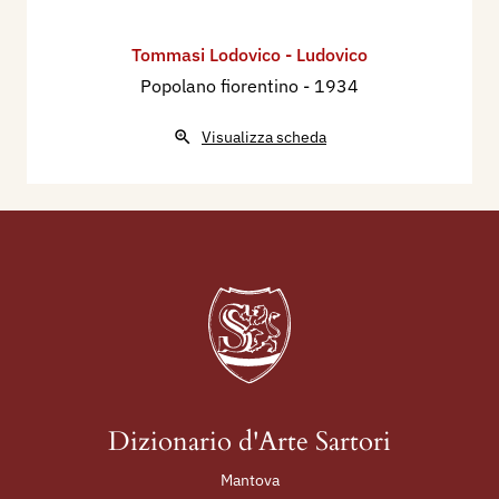
secolo), Carpi (MO), Gualdi, e F., p. 182.
1955 - Luigi Servolini, Dizionario Illustrato degli
Tommasi Lodovico - Ludovico
incisori italiani moderni e contemporanei,
Popolano fiorentino
- 1934
Milano, Gorlich,p. 790.
1996 - La Biennale di Venezia. Le Esposizioni
Visualizza scheda
Internazionali d’Arte 1895-1995, Venezia,
Electa, p. 656.
2016 - Zeno Davoli, La Raccolta di Stampe
“Angelo Davoli”, volume IX, T-Z, Reggio Emilia,
Biblioteca Panizzi, p. 90, 93 ill..
Dizionario d'Arte Sartori
Mantova