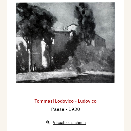
Nel maggio/giugno 1932 partecipa al Concorso
Nazionale di Pittura, presso la Galleria d'Arte
"Firenze" G. Cavalenzi & G. Botti, di Firenze, via
Cavour 14, con il dipinto: Composizione
(Premiato con medaglia).
Nel 1932 partecipa alla XVIII Esposizione
Internazionale d'Arte della Città di Venezia, con
due dipinti: Cuginetti, Vecchia massaia.
Partecipa alla Biennale di Venezia del 1934, con
2 dipinti: Popolano fiorentino, Madre.
Partecipa alla Biennale di Venezia del 1936, con
1 dipinto.
Tommasi Lodovico - Ludovico
Paese
- 1930
Bibliografia:
Visualizza scheda
1907 - VII Esposizione Internazionale d'Arte