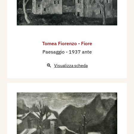
Sassu lavorava e dormivo io. A Parigi conobbi
Severini, De Chirico, Tozzi, De Pisis e la Fini, alla
quale feci un ritratto. Esposi in una mostra
collettiva organizzata da Amante alla Galleria dei
Quatte Chemins, mostra che non ebbe alcun
Tomea Fiorenzo - Fiore
successo.
Paesaggio
- 1937 ante
Dopo aver girato in lungo e in largo per la capitale
di Francia, mi trovai ricoverato all’Ospedale della
Visualizza scheda
Charité ammalato di morbillo (morbillo). Durante
la quarantena feci parecchi disegni di infermiere
e dottoresse, e imparai a masticare quelle
quattro parole francesi che mi servirono a tenere
allegre queste care persone. Le mie condizioni di
salute e d’appetito mi consigliarono il ritorno in
Patria. Una notte d’inverno sbarcai a Milano
pallido, rapato, senza baffi e senza soldi, con una