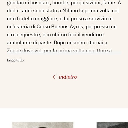
gendarmi bosniaci, bombe, perquisizioni, fame. A
dodici anni sono stato a Milano la prima volta col
mio fratello maggiore, e fui preso a servizio in
un’osteria di Corso Buenos Ayres, poi presso un
circo equestre, e in ultimo feci il venditore
ambulante di paste. Dopo un anno ritornai a
Zoppé dove vidi per la prima volta un pittore a
dipingere. Gli portavo gli arnesi, fissandogli il
Leggi tutto
cavalletto con dei grossi sassi quando tirava
vento. Una volta gli tenni ferma una vacca per un
indietro
paio d’ore legata a un larice. Da questo pittore, di
nome Masotto, seppi che esisteva a Verona una
scuola di pittura. L’anno dopo mi iscrissi
all’Accademia Cignaroli. Frequentai i corsi per tre
anni: in quella scuola ero visto come una bestia
rara. Il capo della compagnia dei venditori