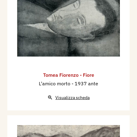
Meditazione, Religioso, Ceri votivi.
Nel 1953 partecipa all'Esposizione Nazionale
d'Arte. Biennale di Brera e della Permanente, con
il dipinto: I profughi. Nell’aprile - maggio 1955
partecipa alla Mostra Italiana di Arte Sacra per la
Casa Cristiana, che si tiene all’Angelicum, di
Milano, con la scultura: Madonna con bimbo.
Nell’aprile - maggio 1955 partecipa alla Mostra
Italiana di Arte Sacra per la Casa Cristiana, che si
Tomea Fiorenzo - Fiore
tiene all’Angelicum, di Milano, con il dipinto:
L'amico morto
- 1937 ante
Altarino devozionale.
Visualizza scheda
Bibliografia:
1932 - Sandro Bini, Artisti - A.R. Giorgi, Luigi
Grosso, Fiore Tomea, Lorenzo Lorenzetti, Aligi
Sassu, Gian Paolo De Luigi, Giacomo Manzù, Una