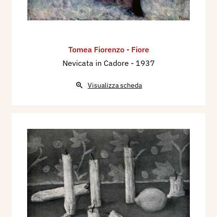
feci vedere alcuni miei disegni di pastori, soldati,
donne, paesaggi di montagna» Bargellini me ne
pubblicò due sul Frontespizio. Da allora sono
sempre apparsi ogni tanto dei miei disegni su
Tomea Fiorenzo - Fiore
quella Rivista. In caserma me la passavo
Nevicata in Cadore
- 1937
abbastanza bene. Congedato, fui al Lido di
Venezia col mio carrettino dei gelati. Se il tempo
Visualizza scheda
era cattivo mi trovavo qualche volta al Florian o
al caffè delle Zattere con Marchiori, Guidi,
Ravenna e la Rita, tenuto in alta considerazione
dai camerieri per via della mia divisa bianca con
berrettino da ufficiale di Marina. L’assenza del
carrettino mi faceva forse sembrare una persona
importante.
Nell’autunno del 1934 partii alla volta di Parigi
con Sassu, ansioso di vedere un nuovo paese e la