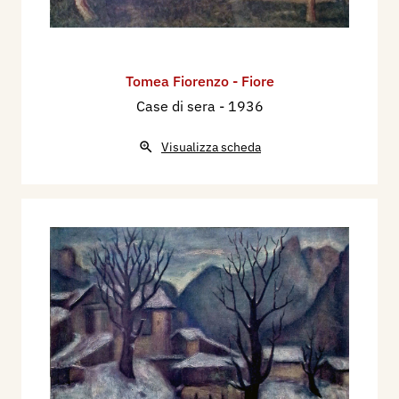
Milano in quegli anni vivevo esercitando il
mestiere del venditore di frutta e verdura da un
mercato all’altro con il carretto, e nei mesi caldi
di luglio e agosto andavo a Grottadimare con i
Tomea Fiorenzo - Fiore
gelati; quell’anno che si sparse la voce sulla
Case di sera
- 1936
spiaggia che ero pittore feci affari d’oro: tutti mi
Visualizza scheda
vollero vedere e conoscere e intanto si
rinfrescavano con un gelatino, alla sera poi vicino
allo stabilimento bagni, dove di sera avevo una
specie di posteggio sotto ad un lampione, si
discuteva volentieri fino a ore impossibili con
Rivosecchi, Bocca Bianca, Birolli, Fazzini e tanti
altri. Nel 1931 mi chiamarono soldato nel 7°
Genio a Firenze dove rividi Sandro Bini che avevo
lasciato quattro anni prima all’Accademia. Bini
un giorno mi accompagnò da Bargellini al quale