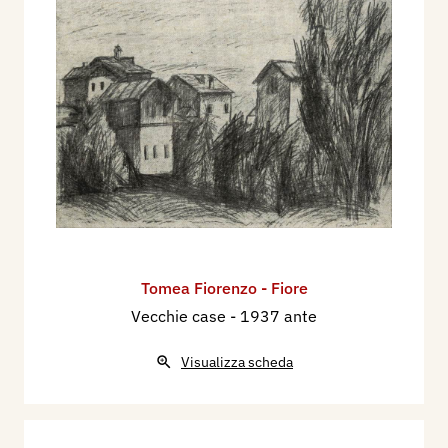
1945 - Tomea. Testo di Beniamino Dal Fabbro,
Venezia, Edizioni del Cavallino, pp. 24 + 11 tavv,
(6), edizione in 1000 esemplari.
1950 - VI Mostra Italiana di Arte Sacra per la
Casa Cristiana - Primavera all'Angelicum,
catalogo mostra, Milano, p. 20.
1953 - Esposizione Nazionale d'Arte. Biennale di
Brera e della Permanente, catalogo mostra, tav.
84.
1955 - Seconda Biennale di Arte Sacra per la
Casa indetta dall' "Angelicum" di Milano, Aprile -
Tomea Fiorenzo - Fiore
maggio 1955, Città del Vaticano, Fede e Arte,
Vecchie case
- 1937 ante
Rivista Internazionale di Arte Sacra, Anno III, n.
Visualizza scheda
6 giugno, p. f.t.