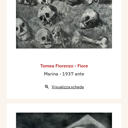
TOMEA).
Nel sett / ott. 1939 partecipa al Premio Bergamo.
Mostra Nazionale del Paesaggio italiano, a
Bergamo, nel Palazzo della Ragione, con il
dipinto: aese in Cadore.
Nell sett / nov. 1940 partecipa al II° Premio
Bergamo. Mostra Nazionale di Pittura Anno
XVIII, a Bergamo, nel Palazzo della Ragione, con
Tomea Fiorenzo - Fiore
l'opera: Carnevale.
Marina
- 1937 ante
Nel sett / ott. 1942 partecipa al IV° Premio
Bergamo. Mostra Nazionale di Pittura, a
Visualizza scheda
Bergamo, nel Palazzo della Ragione, con i dipinti:
Lanterne, Nuda.
Nell'aprile/maggio 1950 partecipa alla VI Mostra
Italiana di Arte Sacra per la Casa Cristiana -
Primavera all'Angelicum, a Milano, con le opere: