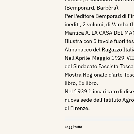
(Bemporard, Barbèra).
Per l'editore Bemporad di Fire
inediti, 2 volumi, di Vamba (Lu
Mantica A. LA CASA DEL MAG
Illustra con 5 tavole fuori tes
Almanacco del Ragazzo Ital
Nell'Aprile-Maggio 1929-VII,
del Sindacato Fascista Toscan
Mostra Regionale d'arte Tosc
libro, Ex libro.
Nel 1939 è incaricato di dise
nuova sede dell'Istituto Agr
di Firenze.
Bibliografia:
Leggi tutto
1925-26 - Cesare Ratta, a cu