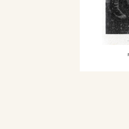
ologna, tav. 132.
o Italiano 1927 - anno
p. tavole f.t.
scano Belle Arti - II^
cana, Aprile-Maggio
le Arti di Firenze, p.
, Collana L'ex libris
ta, frontespizio
ario Illustrato degli
contemporanei, Milano,