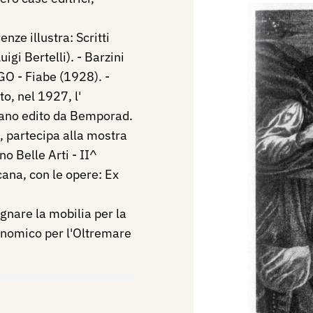
nze illustra: Scritti
igi Bertelli). - Barzini
O - Fiabe (1928). -
to, nel 1927, l'
iano edito da Bemporad.
 partecipa alla mostra
o Belle Arti - II^
ana, con le opere: Ex
gnare la mobilia per la
onomico per l'Oltremare
ra, Gli adornatori del