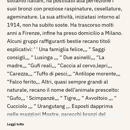
soltanto italiani, ha postillato alla perfezione i
suoi bronzi con preziose raspinature, cesellature,
ageminature. La sua attività, iniziatasi intorno al
1914, non ha subito soste. Ha trascorso molti
anni a Firenze, infine ha preso domicilio a Milano.
Alcuni gruppi raffiguranti bestie recano titoli
esplicativi: ‘ ‘ Una famiglia felice,,, “ Saggi
consigli,,, “ Lusinga ,,, “ Due asinelli,,, “La
madre,,, “Gufi reali,,, “Caccia al cervo,lepri,,,
“Carezza,,, “Tuffo di pesci,,, “Antilope morente,,,
“Falco ferito,,. Altri, quasi sempre grandi al
naturale, recano il nome dell’animale prescelto:
“Gufo,,, ‘ Scimpanzè,,, “ Tigre,,, “ Avvoltoio ,,, “
Cucciolo ,,, “ Urangutang ,,. Esposti dapprima
nelle maggiori Mostre, parecchi bronzi del
Tofanari furono acquistati dalle principali
Leggi tutto