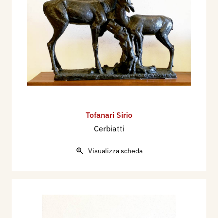
Nel 1932 partecipa alla XVIII Esposizione
Internazionale d'Arte della Città di Venezia, con
tre sculture in bronzo: Falco ferito, Razza
chiodata, Tenerezze materne.
Nel 1934 partecipa alla XIX Esposizione
Internazionale d'Arte della Città di Venezia, con
tre sculture in bronzo: Somarello, Plledro,
Gazzella.
Dal 4 maggio 1935 tiene una mostra personale
Tofanari Sirio
alla Galleria Cimento di Napoli.
Cerbiatti
Nel 1936 partecipa alla XX Esposizione
Internazionale d'Arte della Città di Venezia, con 4
Visualizza scheda
sculture
Con le sculture in bronzo: Cucciolo, Amore
materno: asinelli, partecipa dal 1° al 15
settembre 1943 al 2° Premio Verona, Mostra