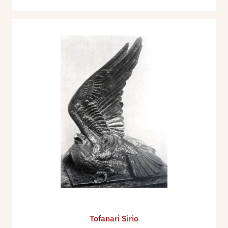
Galleria Bardi.
1931 - Gazzella (bronzo), Sirio Tofanari, Napoli,
Cimento, anno X, vol. VII, n. 84, 15 - 30 agosto, p.
137.
1932 - Galileo Chini – Sirio Tofanari, cat. mostra
(Galleria Vitelli, Genova e Casa d’arte, La Spezia,
1932), ill..
1932 - XVIII Esposizione Internazionale d'Arte
della Città di Venezia, catalogo mostra, p. 152.
1934 - XIX Esposizione Biennale Internazionale
d'Arte di Venezia, catalogo mostra, p. 146.
1935 - Galleria Cimento, le mostre personali dei
pittori Galileo Chini, Lodovico Zambelletti, e dello
scultore Sirio Tofanari, Napoli, Cimento, anno
XIV, vol. XIII, n. 142, 20 aprile 5 maggio,
seconda di copertina.
Tofanari Sirio