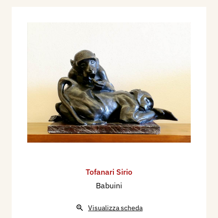
1924 - XIV Esposizione Internazionale d’arte
della città di Venezia, Premiata officine Ferrari,
Venezia 1924, cat. mostra;
1924 - Ugo Nebbia, La Quattordicesima Biennale
Veneziana, in Emporium, giugno 1924, ill. p. 360.
1925 - Terza Biennale Romana. Esposizione
internazionale di Belle Arti, Pinci, Roma 1925,
cat.;
1926 - I Mostra Nazionale d’Arte Marinara,
catalogo mostra, Roma, Palazzo delle
Esposizioni, 1926-1927, p. 100.
1928 - Roberto Papini, L’arte degli italiani, Le Tre
Venezie, n. 5, maggio, p. 37;
Tofanari Sirio
1928 - Sirio Tofanari. Sculptures d’animaux,
Babuini
E.Ariani, Firenze 1928, ill.;
1930 - Enrico Sacchetti:
Sirio Tofanari,
Milano,
Visualizza scheda