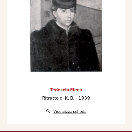
Sindacato Interprovinciale Fascista Belle Arti
Emilia - Romagna (Sezione di Modena), 16 aprile
- 7 maggio - XVII E. F., Casa dei Professionisti e
Artisti, Piazzale Boschetti - Modena, p. 11.
1941 - Almanacco della Donna Italiana, Firenze,
Marzocco, p. 383.
Tedeschi Elena
Ritratto di K. B.
- 1939
Visualizza scheda