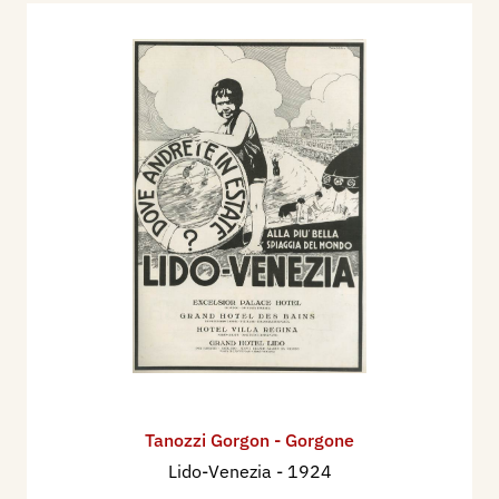
1 Esposizione Nazionale Dopolavoristica di Arte e
Mestieri
Bibliografia
:
1933 - "Il Colore", compilato da Cesare Ratta,
Bologna, xilografia: Nave antica veneziana.
Tanozzi Gorgon - Gorgone
Lido-Venezia
- 1924