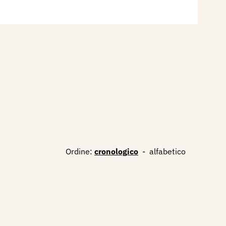
Ordine:
cronologico
-
alfabetico