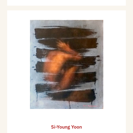
Bibliografia:
1996 - Saverio Terruso, Yoon Si-Young,
pieghevole mostra, Famiglia Artistica Milanese,
Milano, 14/26 novembre.
1998 - Teodosio Martucci, Yoon Si-Young, Gocce
di Lirico Iperrealismo, pieghevole mostra,
Galleria D'Arte Pigalle, Lamezia Terme (CZ), 21
maggio / 20 giugno.
1999 - Yoon Si-Young, pieghevole mostra,
Cascina Roma in San Donato Milanese, 23/31
gennaio.
1999 - Giannino Giovannoni, Yoon Si-Young,
Silenzio e Movimento, Mantova, Archivio, n. 9
novembre, p. 18, (Galleria Arianna Sartori - Arte,
Mantova, 19 novembre / 2 dicembre)
Si-Young Yoon
2000 - Yoon Si-Young, Silenzio e Movimento,