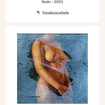
Nudo
- 2001
Mantova, Archivio, n. 1 gennaio, p. 13, ( Famiglia
Artistica Milanese, Milano, 4/10 gennaio).
Visualizza scheda
2001 - Yoon Si-Young, Recent Works - Silenzio e
Movimento, catalogo mostra, Piacenza, Galleria
Spazi Arte, pp.nn.
2001 - Yoon Si-Young, Silenzio e Movimento,
Mantova, Archivio, n. 9 novembre, p. 16
(Piacenza, Galleria Spazi Arte, 3/30 novembre)
2006 - Yoon Si-Young, Milano dagli occhi a
mandorla, biglietto invito, Milano, Galleria
Previtali, 5 aprile / 3 giugno.