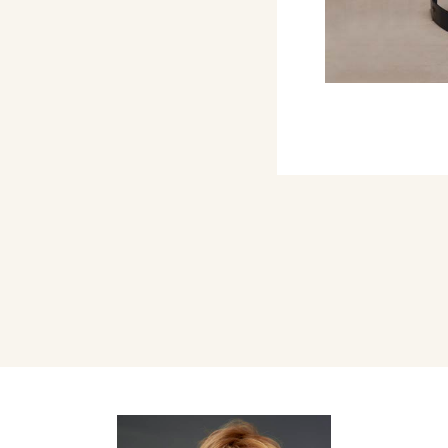
ta.
rara.
sso il Liceo Artistico e
arrara e la laurea in
 Milano. Dirigente
n qualità di Architetto
sino al 1994, quando per
arsi a tempo pieno alla
o alla professione
uppo europeo degli
leur di Parigi.
ra (Bologna) è uscita una
a Fezzi, nel 1990 per
ila) è stato edito un
di Antonio Gasbarrini.