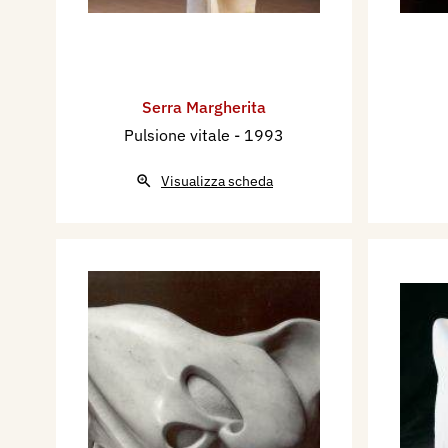
riconoscimento,
Eunomia 2
donne impegnate nei diversi 
Dal 2008 è inserita come art
Serra Margherita
dell’Associazione Nazionale
Pulsione vitale
- 1993
sede a Verona.
Nell’anno accademico 2009/
Visualizza scheda
una tesi di laurea, intitolata
corpo e gioiello
, presso l’Uni
Sacro Cuore di Milano.
Nel 2010 diviene membro de
Sculptors Guild di New York.
Nel 2012 ha esposto presso
Marktgemeinde di Innsbruck 
viene assegnato il Premio Re
Il 6 agosto 2013 viene asse
il premio Torre d’Argento a C