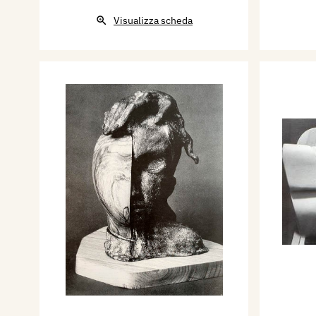
Brescia, oggi
Collezione Pao
Visualizza scheda
Altare centrale e ambone
, C
nel 1999;
Scogliera viva
, Ca
Scultura in memoria di Elda 
Monumentale di Cremona ne
tabernacolo
e
presbiterio,
Ca
Castelletto di Brenzone (VR)
Sacra Famiglia
, presso Istit
Sacra Famiglia Venezia nel 
Casa di Cura Madre Fortunat
Corsé de Rosalía de Castro
, 
Contemporánea de la Costa 
(Spagna) nel 2010;
Corsetto
2011.
Margherita Serra è presente
e simposi che l’hanno portat