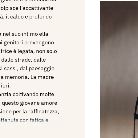
olpisce l’accattivante
à, il caldo e profondo
a nel suo intimo ella
oi genitori provengono
trice è legata, non solo
 dalle strade, dalle
si sassi, dal paesaggio
sua memoria. La madre
ieri.
anzia coltivando molte
za: questo giovane amore
one per la raffinatezza,
ottenute con fatica e
nel campo dell’arte