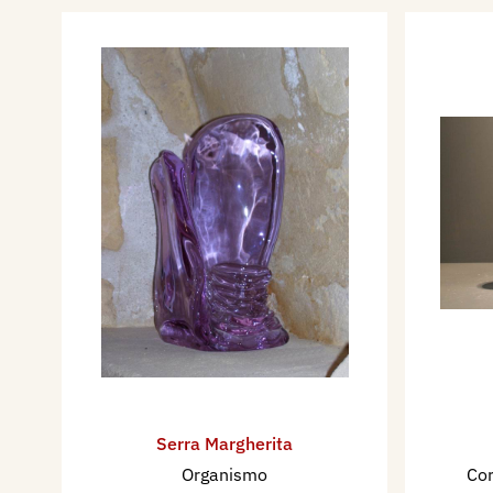
pubblicato dalla Biblioteca 
catalogo monograﬁco a cura
testi critici di Paolo Bolpag
Vincitrice di due concorsi naz
Ministero dei Lavori pubblic
d’arte posizionate nelle case
Pavullo (MO) e Portici (NA).
Tra le opere inserite in luogh
ricordare:
Monumento ai cadu
1979 a Brescia in via Vittori
memoria di P. Zini
nel 1987, 
Barnaba a Brescia;
Altare ce
nella Chiesa Beato Luigi Pala
1991;
Cappella Guerreschi
,
Serra Margherita
Cimitero Vantiniano di Bresc
Organismo
Cor
Vitale
nel 1997 nel Museo di A