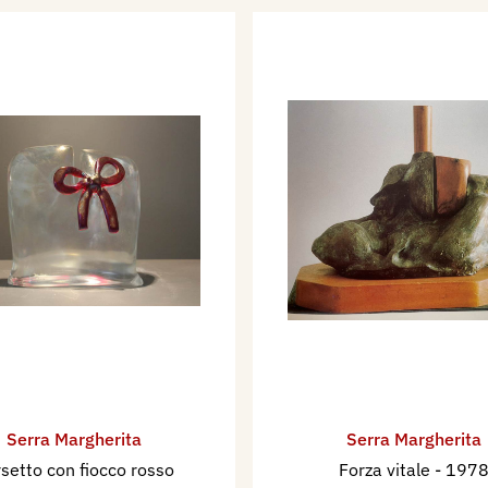
Cominiana (Padova) un
 di Luciano Caramel con
ni e Luciano Caramel.
ionali indetti dal
i nel 1999 con opere
rme dei carabinieri di
i pubblici, sono da
ti nei Lager nazisti
nel
o Veneto;
Bassorilievo in
nella Chiesa di S.
ntrale, ambone, ciborio
zzolo a Brescia nel
Cappella Mantegari
nel
Serra Margherita
Serra Margherita
ia nel 1993;
Energia
setto con fiocco rosso
Forza vitale
- 197
rte e Spiritualità di