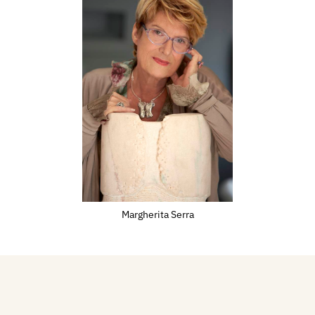
 nel 1993, viene
ata da Luciano
egato, presenta il
sso la Galleria Civica
moli (CB). Nel 2000 in
ogica alla Civica
llarate, viene
graﬁco curato da
in occasione
a delle Rose a Bologna
.A.M. è stato edito un
Margherita Serra
itrice Compositori
rgnati con testi critici
orﬂes. Nel 2008 in
resso il Museo
a a Roma è stato