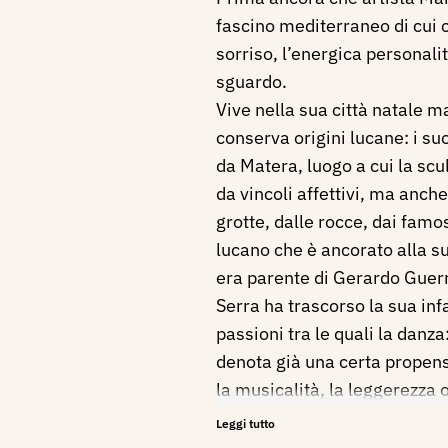
fascino mediterraneo di cui c
sorriso, l’energica personalit
sguardo.
Vive nella sua città natale m
conserva origini lucane: i su
da Matera, luogo a cui la scul
da vincoli affettivi, ma anche
grotte, dalle rocce, dai famo
lucano che è ancorato alla 
era parente di Gerardo Guerr
Serra ha trascorso la sua inf
passioni tra le quali la dan
denota già una certa propensi
la musicalità, la leggerezza 
allenamento costante.
Leggi tutto
Margherita Serra è presente 