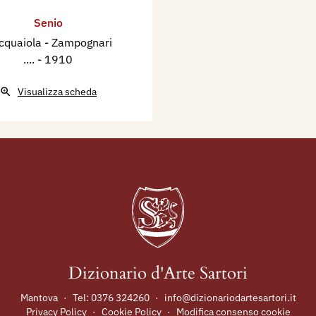
Senio
acquaiola - Zampognari
....
- 1910
Visualizza scheda
Dizionario d'Arte Sartori
Mantova
·
Tel:
0376 324260
·
info@dizionariodartesartori.it
Privacy Policy
·
Cookie Policy
·
Modifica consenso cookie