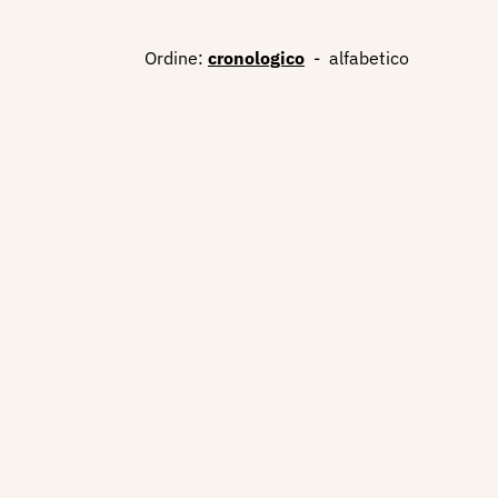
Ordine:
cronologico
-
alfabetico