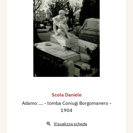
nel 1904 la statua in marmo di Carrara “Adamo -
sol per mia colpa qui la morte impera”, per la
tomba Coniugi Borgomanero. Nel 1906 esegue il
monumento dedicato al defunto Luigi Brusotti,
industriale della lavorazione del vetro. La statua
in bronzo che trovasi sdraiata sul pavimento in
granito di Biella e appoggiata alla cimasa in
pietra serpentino, rappresenta "Il dolore
dell'operaio per la morte del Principale, sulla cui
tomba depone il ramo d'olivo, simbolo di pace",
tomba Coniugi Brusotti.
Partecipa dal 18 settembre al 6 novembre 1910,
Scola Daniele
all’Esposizione Nazionale di Belle Arti di Milano,
Adamo .... - tomba Coniugi Borgomanero
-
con la statua in gesso: Nuda.
1904
Realizza nel 1923 il monumento ai Caduti a
Visualizza scheda
Biumo Inferiore, Varese, raffigura Giuseppe