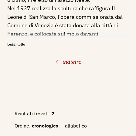
Nel 1937 realizza la scultura che raffigura Il
Leone di San Marco, l'opera commissionata dal
Comune di Venezia è stata donata alla città di
Parenzo, e collocata sul molo davanti
all'Adriatico.
Leggi tutto
Bibliografia:
indietro
1929 - Busto a Pietro Marsich, Napoli, Cimento,
pp. 133.
1930 - XVII Esposizione Biennale Internazionale
d'Arte della Città di Venezia, catalogo mostra, p.
38.
1932 - XVIII Esposizione Internazionale d'Arte
Risultati trovati:
2
della Città di Venezia, catalogo mostra, p. 90.
Ordine:
cronologico
-
alfabetico
1937 - Il Leone di S. Marco a Parenzo, Milano,
Pro Familia, n. 24, 13 giugno XV, p. 311.