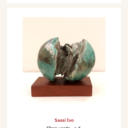
Nel 2012 V Biennale delle Chiese laiche a cura di
Bruno Bandini, Beatrice Buscaroli nella Manica
Lunga, all’interno della Biblioteca Classense di
Ravenna.
Muore a Faenza (RA) il 6 luglio 2020.
Ha esposto nelle principali città italiane
: Roma,
Milano, Torino, Firenze, Bergamo, Padova, Pavia,
Matera, Bologna, Bari, Palermo, Mantova;
e all'estero
: Mosca, Madrid, Nagoya, Tokyo,
Belgrado, Parigi, Atene, Innsbruck, Lucerna,
Lisbona, Budapest, Lima, New York, Shanghai.
Di Lui hanno scritto
:
Luigi Servolini, Maurizio Calvesi, Giuseppe
Sassi Ivo
Marchiori, Dario Zanasi, Franco Solmi, Luigi