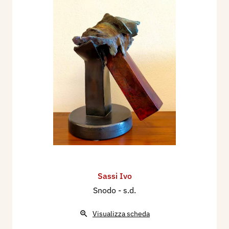
Ceramiche in Faenza gli dedica una mostra di
tutte le sue opere di proprietà del rnuseo.
Nel 2009, il Comune di Cesena e Cesenatico
organizzano la grande mostra "Ceramics" a cura
di Silvia Arfelli.
Nel 2010 a Shanghai in occasione dell'Expo viene
inaugurata la Grande Colonna di fronte al Palazzo
dei Congressi, opera alta cm.600.
Nel 2011 Cesena, Galleria Carbonari, mostra
personale di pittura. Bologna, Palazzo Fava,
Mostra degli artisti dell’Emilia-Romagna,
a
organizzata dalla 54
Biennale di Venezia, a cura
Sassi Ivo
di Vittorio Sgarbi. Brìsighella, Sculture nella città
Snodo
- s.d.
e Galleria Comunale. Faenza, mostra personale
alla Galleria Comunale d'Arte, Voltone della
Visualizza scheda
Molinella.