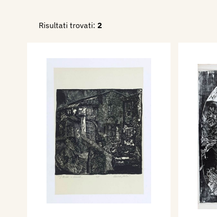
grandi dimensioni la casa per
Risultati trovati:
2
Gello (Pistoia, 2014).
Soprattutto in collaborazion
ha curato alcune mostre sull
Pistoia e tenuto diverse con
Ha pubblicato il libro
Le arti
Quarant’anni di grafica d’art
artistiche e letterarie nel pr
Arte e disagio psichico
, oltr
Costetti, Renato Fondi, Thom
Giuseppe Gai e Iorio Vivareli
Bibliografia:
1974 - Quarta biennale inter
d’arte, Artisti italiani e stra
catalogo mostra, Firenze, p. 1