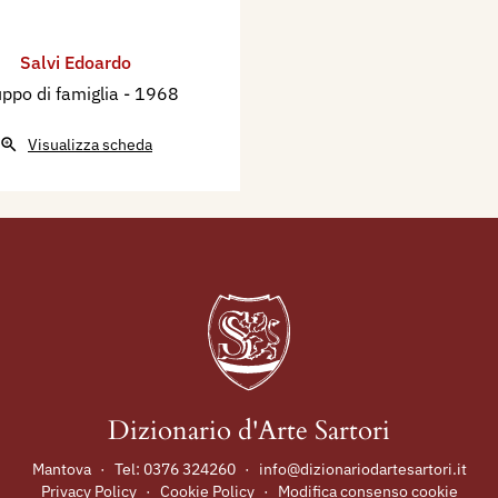
uinta edizione,
illa Pacchiani, Santa
Salvi Edoardo
ppo di famiglia
- 1968
Visualizza scheda
Dizionario d'Arte Sartori
Mantova
·
Tel:
0376 324260
·
info@dizionariodartesartori.it
Privacy Policy
·
Cookie Policy
·
Modifica consenso cookie