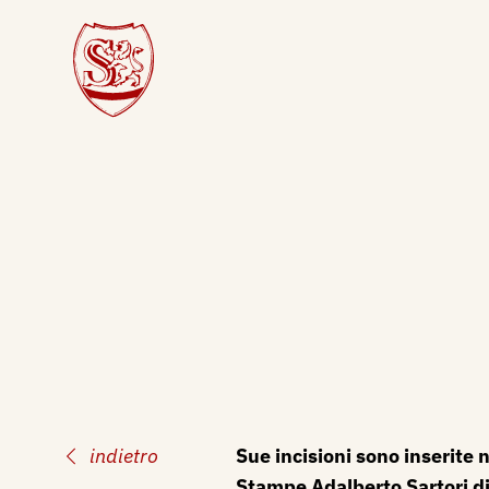
indietro
Sue incisioni sono inserite n
Stampe Adalberto Sartori d