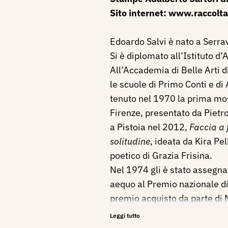
Sito internet:
www.raccolta
Edoardo Salvi è nato a Serra
Si è diplomato all’Istituto d’A
All’Accademia di Belle Arti d
le scuole di Primo Conti e di
tenuto nel 1970 la prima mo
Firenze, presentato da Pietro
a Pistoia nel 2012,
Faccia a 
solitudine
, ideata da Kira Pe
poetico di Grazia Frisina.
Nel 1974 gli è stato assegna
aequo al Premio nazionale di
premio acquisto da parte di
la Galleria Gianferrari di Mi
Leggi tutto
invito, ad importanti rassegn