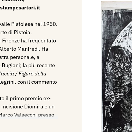
stampesartori.it
valle Pistoiese nel 1950.
rte di Pistoia.
i Firenze ha frequentato
 Alberto Manfredi. Ha
stra personale, a
 Bugiani; la più recente
faccia / Figure della
llegrini, con il commento
to il primo premio ex-
 incisione Diomira e un
 Marco Valsecchi presso
lano. Ha partecipato, su
e di incisione