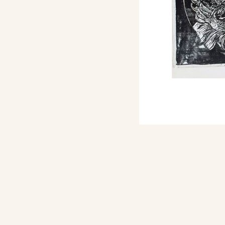
la IV Biennale
d’Arte (Palazzo Strozzi,
o
(Bressanone 1997),
mateur d’estampes
Venezia, Parigi, Milano
e 2009 al gennaio
anta Croce, seconda
positivo Villa Pacchiani
le incisioni: Contadini,
, del 1992..
 Checchi ha eseguito
umi per alcuni
 di Brecht, Gogol,
 premi a Vicenza, Pesaro
Mart). Su commissione di
ecorato con dipinti di