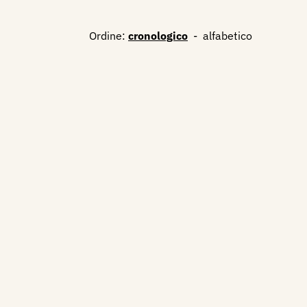
Ordine:
cronologico
-
alfabetico