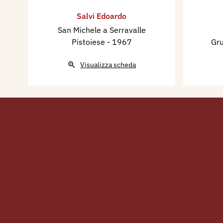
2009 - Premio Santa Croce, q
Salvi Edoardo
dicembre, catalogo mostra, V
San Michele a Serravalle
Croce sull’Arno, pp. 86/89.
Pistoiese
- 1967
Gru
Visualizza scheda