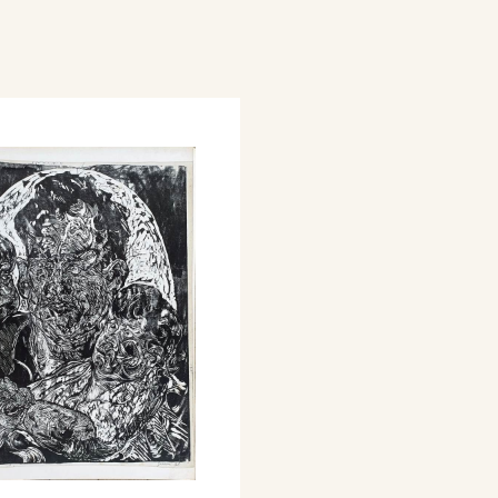
 i ragazzi di Agrabah a
e con Roberto Cadonici
’arte del novecento a
ferenze.
 nel «Ferruccio»
,
e a Pistoia
,
Polemiche
imo Novecento pistoiese
,
e a saggi su Giovanni
as Neal, Pietro Bugiani,
.
nazionale della grafica
nieri partecipanti…,
07, ill.