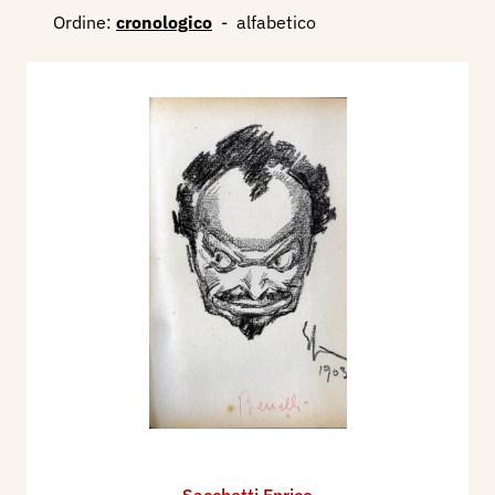
Collabora con i periodici: al 420 di Nerbini, al
Ordine:
cronologico
-
alfabetico
Numero, al Mondo, al Secolo XX.
Nel 1922 partecipa alla XIII Esposizione
Internazionale d'Arte della Città di Venezia, con
una Mostra Individuale, dove espone 63 disegni.
Nel 1925 collabora con il mensile del Corriere
della Sera, La Lettura, illustra le copertine dei
numeri di gennaio, marzo, e inoltre numerosi
racconti e novelle nei vari numeri dell'annata.
Nel 1926 per le Edizioni d'arte Fauno di Roma,
illustra il libro di Massimo Bontempelli, L'Eden
della tartaruga.
Nel 1928 partecipa alla XVI Esposizione
Internazionale d'Arte della Città di Venezia, con 4
disegni.
Nel 1935 illustra varie copertine per
Sacchetti Enrico