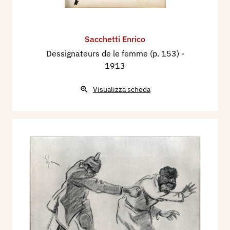
un armistizio, Milano, L'Illustrazione Italiana, n.
41, 13 ottobre, p. 301 ill.
1918 - I prepotenti di ieri, Milano, L'Illustrazione
Sacchetti Enrico
Italiana, n. 44, 3 novembre, p. 365 ill.
Dessignateurs de le femme (p. 153)
-
1918 - Mamma dove va l'Imperatore? - Dove lo
1913
chiamano le vittime del "Lusitania".,
L'Illustrazione Italiana, Milano, n. 46, 17
Visualizza scheda
novembre, p. 453 ill.
1919 - E il vostro dove è morto? / In Francia allo
"Chemin des Dames", L'Illustrazione Italiana,
Milano, n. 19, 11 maggio, p. 477 ill.
1919 - Scusi, signora Pace, ma io sono il
vincitore, L'Illustrazione Italiana, Milano, n. 29,
20 luglio, p. 57 ill.
1920 - Gli scioperi nei Servizi di Stato,
L'Illustrazione Italiana, Milano, n. 6, 8 febbraio,