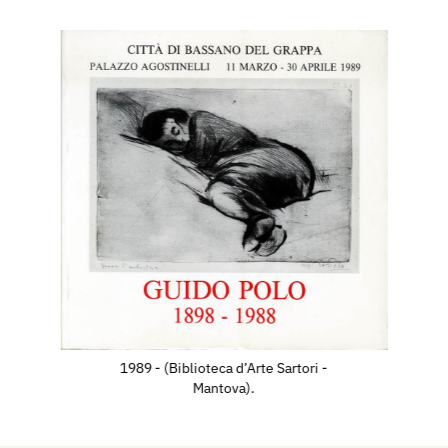
a dell’incisione italiana
ia Opera Bevilacqua La
ie Nuove di Venezia.
esecche alla rassegna
i, a cura di Giuseppe
lone dei Trecento a
igura con tre incisioni
ens Contemporains, cahe
a Majore.
puntesecche: Notturno,
ne, alla 36a mostra
ncisori veneti, che si
1989 - (Biblioteca d’Arte Sartori -
glio,nella galleria
Mantova).
è rappresentato con 4