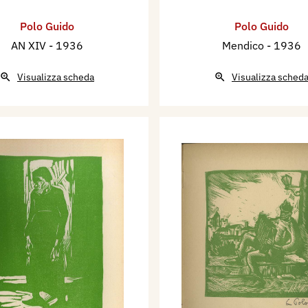
marzo 1966 partecipa
Polo Guido
Polo Guido
nale d'Arte di Roma.
AN XIV
- 1936
Mendico
- 1936
5 novembre 1966 alla I
ana, organizzata dal
Visualizza scheda
Visualizza sched
con le puntesecche:
ino.
tecipa nella Sezione
ell’Incisione italiana
 l’ex libris
onla puntasecca: Città
gione, di Padova.
al 9 novembre 1969 alla
aliana, organizzata dal
con le puntesecche: Città
1972 partecipa su invito