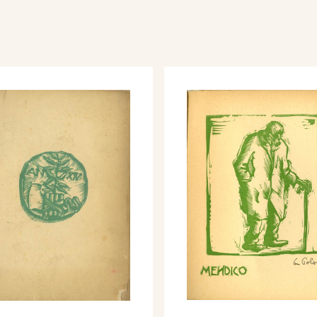
lianische Druckgraphik
, che si tiene alla Neue
m Landesmuseum
gennaio 1965, figura
a dell’Associazione
l Stedelijk Museum “De
aggio 1965 alla VI
iana contemporanea, che
lacqua La Masa a
grafie.
 xilografie e due
Grabadores Italianos, a
i tiene nel Salon de
a” in Guatemala.