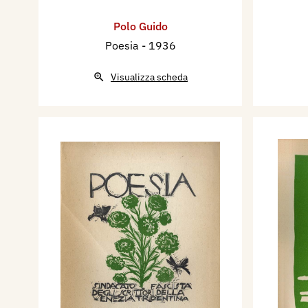
Dal 22 novembre 1965 - 31 
Polo Guido
alla IX^ Quadriennale Nazio
Poesia
- 1936
Partecipa dal 1 ottobre al 1
Biennale dell’Incisione Itali
Visualizza scheda
Rotary Club Cittadella (PD), 
Donna stanca, Madre e bamb
Dal 2 al 20 ottobre 1966 par
Incisione, alla 2^ Biennale d
d’oggi e del disegno originale,
contemporaneo nel mondo, c
notturna, al Palazzo della Ra
Partecipa dal 27 settembre 
II Biennale dell’Incisione It
Rotary Club Cittadella (PD), 
notturna, Figure della città.
Dal 20 maggio al 20 giugno 