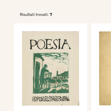
incisioni, alla rassegna: Ita
vom XVI, bis XX, Jahrhundert
Risultati trovati:
7
Galerie und alte Galerie a
Joanneum in Graz.
Dal 22 dicembre 1964 al 25 
con sei incisioni, alla mostr
Incisori Veneti, catalogo, a
Lakenhal” di Leiden.
Figura dal 25 aprile al 31 m
biennale dell’incisione ital
si tiene presso l’Opera Bevi
Venezia, dove presenta 3 xilo
Nel 1965, è presente con due
puntesecche alla rassegna: 
cura di Giorgio Trentin, che s
Exposiciones “Enrique Acun