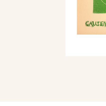
ero, con 2 opere.
dell’Incisione Italiana”,
colma.
nale Internazionale di
mio Suzzara - Lavoro e
olto - bianco e nero
nale Internazionale di
a Nazionale
 italiana”, a Palazzo
aprile 1956 partecipa
azionale d'Arte di Roma.
nale Internazionale di