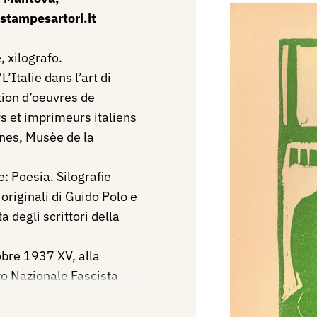
stampesartori.it
, xilografo.
’Italie dans l’art di
ition d’oeuvres de
rs et imprimeurs italiens
rnes, Musèe de la
: Poesia. Silografie
originali di Guido Polo e
 degli scrittori della
obre 1937 XV, alla
o Nazionale Fascista
a Spagnola.
nale Internazionale di