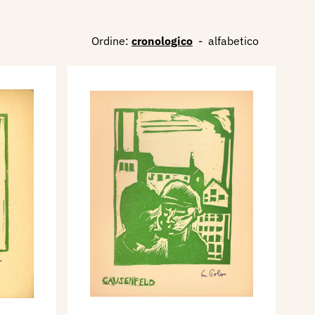
Ordine:
cronologico
-
alfabetico