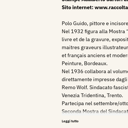
Sito internet:
www.raccolta
Polo Guido, pittore e incisore
Nel 1932 figura alla Mostra “L
livre et de la gravure, expos
maitres graveurs illustrateu
et français anciens et mode
Peinture, Bordeaux.
Nel 1936 collabora al volume
direttamente impresse dagli 
Remo Wolf. Sindacato fascista
Venezia Tridentina, Trento.
Partecipa nel settembre/ott
Seconda Mostra del Sindacat
Belle Arti a Napoli, Palazzin
Leggi tutto
Nel 1940 partecipa alla Bien