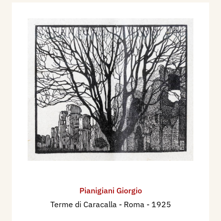
Nel 1931 figura alla I° Mostra del Bianco e Nero
del Sindacato Nazionale Fascista di Belle Arti,
alla Calcografia di Roma.
Nel 1932 figura alla Mostra “L’Italie dans l’art di
livre et de la gravure, exposition d’oeuvres de
maitres graveurs illustrateurs et imprimeurs
italiens et français anciens et modernes, Musèe
de la Peinture, Bordeaux.
Nel 1932 figura alla Mostra “Les xjlographes
Italiens et Belges”,8° Salon de l’Association des
Xylopraphes Belges, a Bruxelles (Belgio).
Nel 1933 figura alla Mostra “Sucasnà Europskà
Grafika VI: Italia”, presso il Muzeum
Vychodoslovenchè,a Kosice.
Pianigiani Giorgio
il suo nome viene considerato su un articolo sulla
Terme di Caracalla - Roma
- 1925
xilografia italiana firmato da Luigi Servolini,