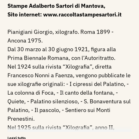
Stampe Adalberto Sartori di Mantova,
Sito internet:
www.raccoltastampesartori.it
Pianigiani Giorgio, xilografo. Roma 1899 -
Ancona 1975.
Dal 30 marzo al 30 giugno 1921, figura alla
Prima Biennale Romana, con l’Autoritratto.
Nel 1924 sulla rivista “Xilografia”, diretta
Francesco Nonni a Faenza, vengono pubblicate le
sue xilografie originali: - I cipressi del Palatino, -
La colonna di Foca, - Il canto della fontana, -
Quiete, - Palatino silenzioso, - S. Bonaventura sul
Palatino, - Il pascolo, - Sentiero sui Monti
Prenestini.
Nel 1925 sulla rivista “Xilografia”, anno II,
diretta Francesco Nonni a Faenza, vengono
Leggi tutto